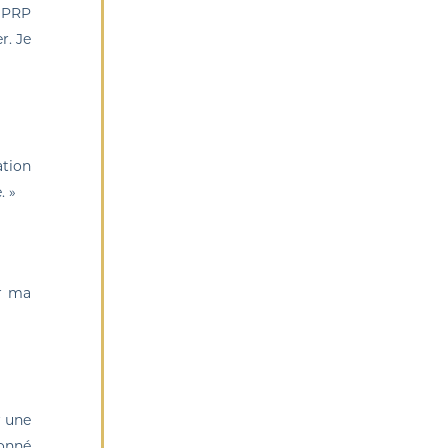
e PRP
r. Je
ation
. »
er ma
r une
donné