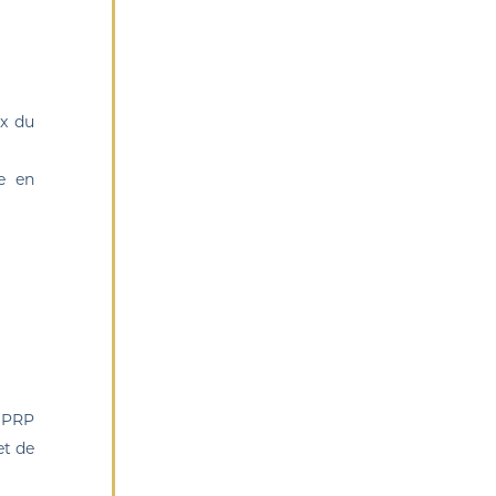
ux du
e en
s PRP
et de