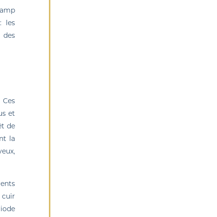
Champ
: les
e des
. Ces
us et
êt de
nt la
veux,
rents
 cuir
riode