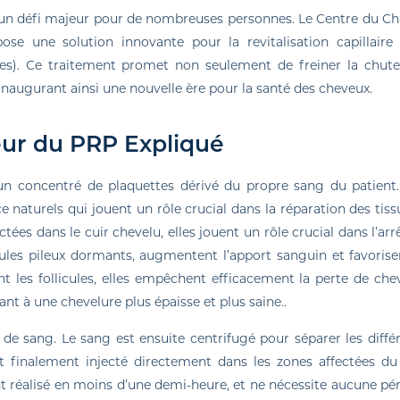
LED
te un défi majeur pour de nombreuses personnes. Le Centre du 
ose une solution innovante pour la revitalisation capillaire 
es). Ce traitement promet non seulement de freiner la chut
 inaugurant ainsi une nouvelle ère pour la santé des cheveux.
ur du PRP Expliqué
un concentré de plaquettes dérivé du propre sang du patient
e naturels qui jouent un rôle crucial dans la réparation des tiss
ectées dans le cuir chevelu, elles jouent un rôle crucial dans l’arr
icules pileux dormants, augmentent l’apport sanguin et favorise
t les follicules, elles empêchent efficacement la perte de che
uant à une chevelure plus épaisse et plus saine..
e sang. Le sang est ensuite centrifugé pour séparer les diffé
 finalement injecté directement dans les zones affectées du
t réalisé en moins d’une demi-heure, et ne nécessite aucune pé