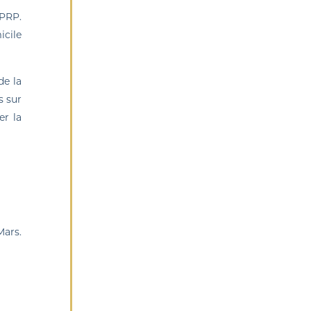
 PRP.
icile
de la
s sur
er la
Mars.