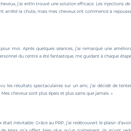
heveux, j’ai enfin trouvé une solution efficace. Les injections d
t arrêté la chute, mais mes cheveux ont commencé à repousse
 pour moi. Après quelques séances, j’ai remarqué une amélior
personnel du centre a été fantastique, me guidant à chaque étape
 vu les résultats spectaculaires sur un ami, j’ai décidé de tent
 Mes cheveux sont plus épais et plus sains que jamais. »
était inévitable. Grâce au PRP, j’ai redécouvert le plaisir d’avoi
e Mars m’a offert bien plus qu’un traitement, ils m’ont re