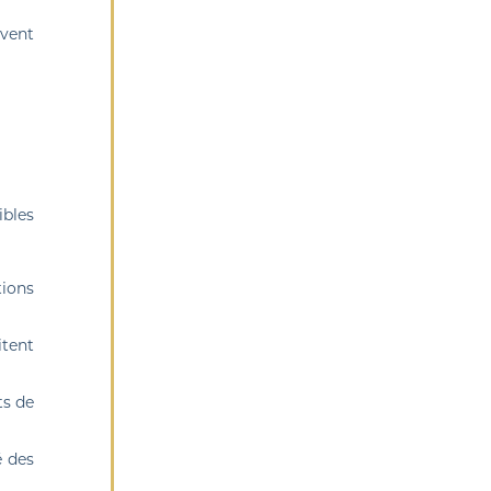
uvent
ibles
tions
itent
ts de
é des