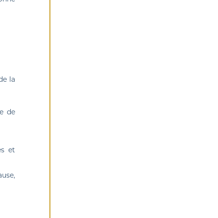
de la
te de
es et
use,