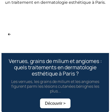
Verrues, grains de milium et angiomes :
quels traitements en dermatologie
esthétique à Paris ?
Les verrues, les grains de milium et les angiomes
figurent parmi les lésions cutanées bénignes les
plus...
Découvrir >