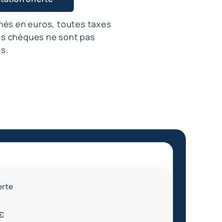
imés en euros, toutes taxes
es chèques ne sont pas
s.
erte
 €