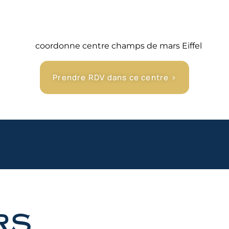
édecins et chirurgiens expérimentés.
Prendre RDV dans ce centre >
rs