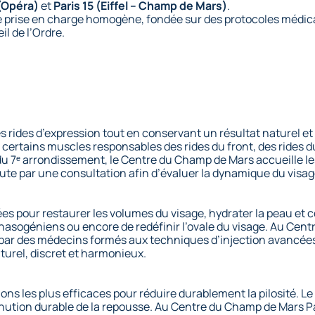
 (Opéra)
et
Paris 15 (Eiffel – Champ de Mars)
.
 une prise en charge homogène, fondée sur des protocoles mé
il de l’Ordre.
les rides d’expression tout en conservant un résultat naturel e
ertains muscles responsables des rides du front, des rides du 
t du 7ᵉ arrondissement, le Centre du Champ de Mars accueille le
e par une consultation afin d’évaluer la dynamique du visage 
sées pour restaurer les volumes du visage, hydrater la peau et 
s nasogéniens ou encore de redéfinir l’ovale du visage. Au Ce
es par des médecins formés aux techniques d’injection avancée
aturel, discret et harmonieux.
tions les plus efficaces pour réduire durablement la pilosité. Le 
nution durable de la repousse. Au Centre du Champ de Mars Pari