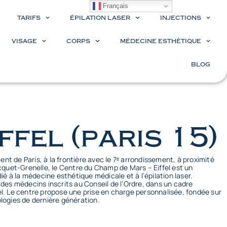
Français
TARIFS
ÉPILATION LASER
INJECTIONS
VISAGE
CORPS
MÉDECINE ESTHÉTIQUE
BLOG
iffel (paris 15)
t de Paris, à la frontière avec le 7
ᵉ arrondissement,
à proximité
uet-Grenelle, le Centre du Champ de Mars – Eiffel est un
 à la médecine esthétique médicale et à l’épilation laser.
r des médecins inscrits au Conseil de l’Ordre, dans un cadre
el. Le centre propose une prise en charge personnalisée, fondée sur
ologies de dernière génération.