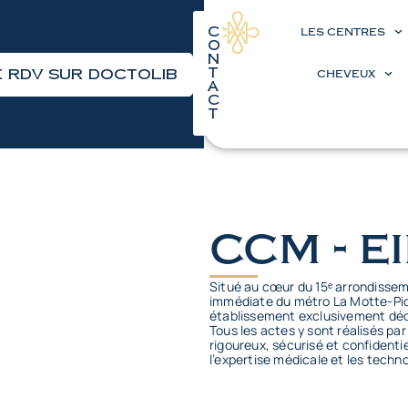
C
LES CENTRES
o
n
t
 RDV sur Doctolib
CHEVEUX
a
c
t
ccm - e
Situé au cœur du 15ᵉ arrondissemen
immédiate du métro La Motte-Picq
établissement exclusivement dédié
Tous les actes y sont réalisés pa
rigoureux, sécurisé et confidenti
l’expertise médicale et les techn