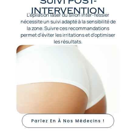
SUIVI POST-
INTERVENTION
L’épilation laser du sillon inter-fessier
nécessite un suivi adapté à la sensibilité de
la zone. Suivre ces recommandations
permet d’éviter les irritations et d’optimiser
les résultats.
Parlez En À Nos Médecins !