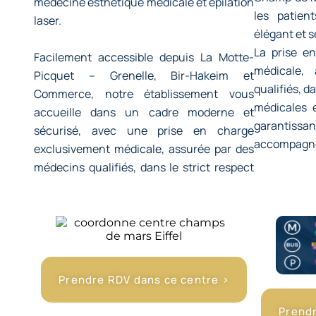
médecine esthétique médicale et épilation
les patie
laser.
élégant et s
La prise e
Facilement accessible depuis La Motte-
médicale,
Picquet – Grenelle, Bir-Hakeim et
qualifiés, d
Commerce, notre établissement vous
médicales e
accueille dans un cadre moderne et
garantissant
sécurisé, avec une prise en charge
accompagne
exclusivement médicale, assurée par des
médecins qualifiés, dans le strict respect
des normes médicales en vigueur.
Prendre RDV dans ce centre >
Prendr