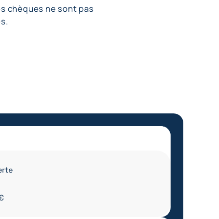
es chèques ne sont pas
s.
erte
 €