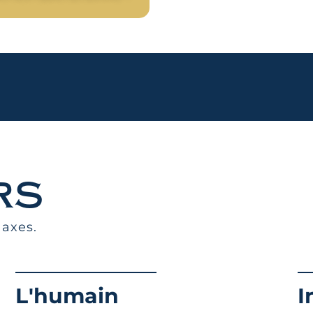
rs
 axes.
L'humain
I