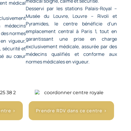
médical soigné, calme et sécurisé.
ent médical
Desservi par les stations Palais-Royal –
Musée du Louvre, Louvre – Rivoli et
clusivement
Pyramides, le centre bénéficie d’un
s médecins
emplacement central à Paris 1, tout en
ct des normes
garantissant une prise en charge
en vigueur,
exclusivement médicale, assurée par des
, sécurité et
médecins qualifiés et conforme aux
sé au cœur
normes médicales en vigueur.
entre >
Prendre RDV dans ce centre >