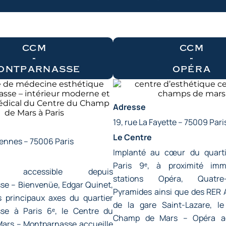
ccm
ccm
-
-
ontparnasse
opéra
Adresse
19, rue La Fayette – 75009 Pari
Le Centre
Rennes – 75006 Paris
Implanté au cœur du quart
Paris 9ᵉ, à proximité imm
ent accessible depuis
stations Opéra, Quatre-
e – Bienvenüe, Edgar Quinet,
Pyramides ainsi que des RER 
s principaux axes du quartier
de la gare Saint-Lazare, l
se à Paris 6ᵉ, le Centre du
Champ de Mars – Opéra acc
ars – Montparnasse accueille