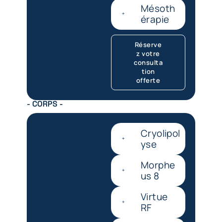
Mésoth
érapie
Réserve
z votre
consulta
tion
offerte
- CORPS -
Cryolipol
yse
Morphe
us 8
Virtue
RF