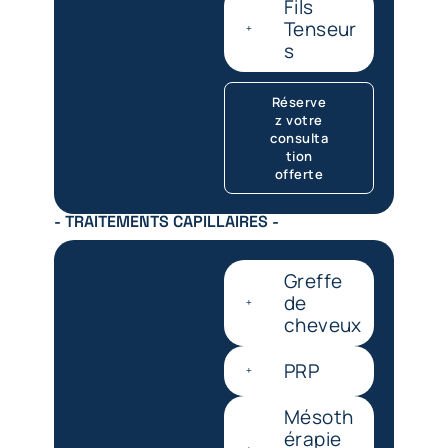
Fils
Tenseur
s
Réserve
z votre
consulta
tion
offerte
- TRAITEMENTS CAPILLAIRES -
Greffe
de
cheveux
PRP
Mésoth
érapie