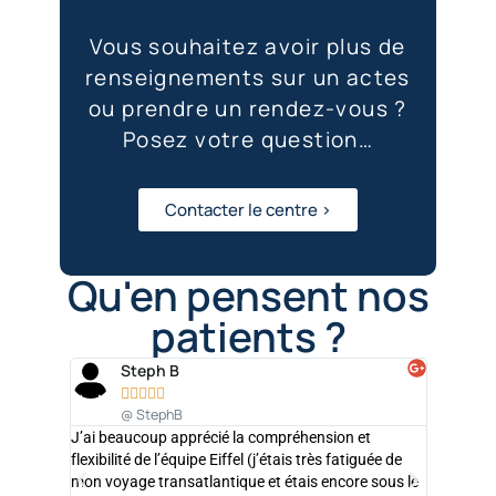
Vous souhaitez avoir plus de
renseignements sur un actes
ou prendre un rendez-vous ?
Posez votre question…
Contacter le centre >
Qu'en pensent nos
patients ?
Steph B
Ca







@ StephB
@ 
J’ai beaucoup apprécié la compréhension et
Très pro !
flexibilité de l’équipe Eiffel (j’étais très fatiguée de
l'épilatio
mon voyage transatlantique et étais encore sous le
Personnel