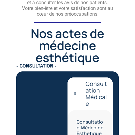
et à consulter les avis de nos patients.
Votre bien-être et votre satisfaction sont au
cœur de nos préoccupations.
Nos actes de
médecine
esthétique
- CONSULTATION -
Consult
ation
Médical
e
Consultatio
n Médecine
Esthétique