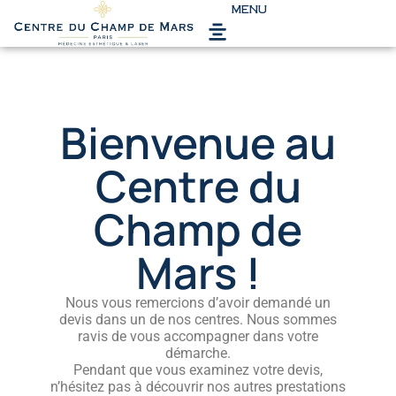
MENU
LES CENTRES
TARIFS
ÉPILATION LASER
INJECTIONS
CHEVEUX
VISAGE
CORPS
MÉDECINE ESTHÉTIQUE
BLOG
Bienvenue au
Centre du
Champ de
Mars !
Nous vous remercions d’avoir demandé un
devis dans un de nos centres. Nous sommes
ravis de vous accompagner dans votre
démarche.
Pendant que vous examinez votre devis,
n’hésitez pas à découvrir nos autres prestations