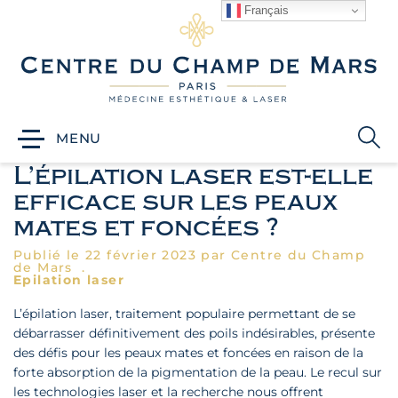
A
Français
l
l
e
r
d
i
r
Recherche
MENU
e
c
L’épilation laser est-elle
t
e
efficace sur les peaux
m
mates et foncées ?
e
n
Publié le 22 février 2023 par Centre du Champ
t
de Mars
a
Epilation laser
u
c
L’épilation laser, traitement populaire permettant de se
o
débarrasser définitivement des poils indésirables, présente
n
des défis pour les peaux mates et foncées en raison de la
t
forte absorption de la pigmentation de la peau. Le recul sur
e
les technologies laser et la recherche nous offrent
n