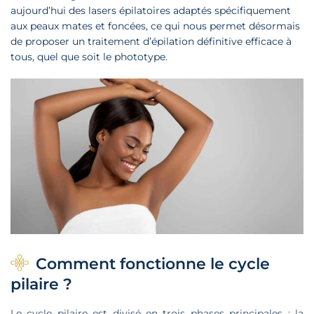
aujourd’hui des lasers épilatoires adaptés spécifiquement
u
aux peaux mates et foncées, ce qui nous permet désormais
de proposer un traitement d’épilation définitive efficace à
tous, quel que soit le phototype.
Comment fonctionne le cycle
pilaire ?
Le cycle pilaire est divisé en trois phases principales : la