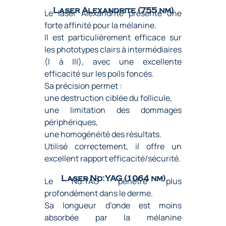
Laser Alexandrite (755 nm)
Le laser Alexandrite présente une
forte affinité pour la mélanine.
Il est particulièrement efficace sur
les phototypes clairs à intermédiaires
(I à III), avec une excellente
efficacité sur les poils foncés.
Sa précision permet :
une destruction ciblée du follicule,
une limitation des dommages
périphériques,
une homogénéité des résultats.
Utilisé correctement, il offre un
excellent rapport efficacité/sécurité.
Laser Nd:YAG (1064 nm)
Le Nd:YAG pénètre plus
profondément dans le derme.
Sa longueur d’onde est moins
absorbée par la mélanine