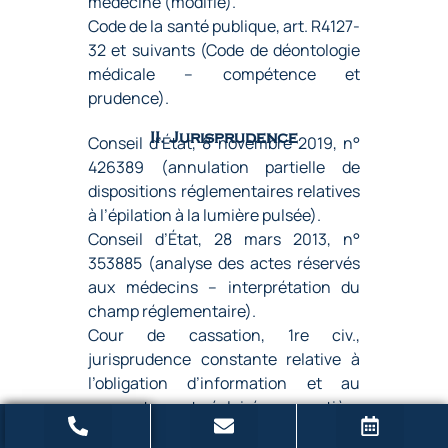
médecine (modifié).
Code de la santé publique, art. R4127-
32 et suivants (Code de déontologie
médicale – compétence et
prudence).
II. Jurisprudence
Conseil d’État, 8 novembre 2019, n°
426389 (annulation partielle de
dispositions réglementaires relatives
à l’épilation à la lumière pulsée).
Conseil d’État, 28 mars 2013, n°
353885 (analyse des actes réservés
aux médecins – interprétation du
champ réglementaire).
Cour de cassation, 1re civ.,
jurisprudence constante relative à
l’obligation d’information et au
consentement éclairé en matière
médicale.