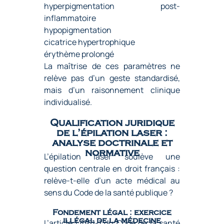
hyperpigmentation post-
inflammatoire
hypopigmentation
cicatrice hypertrophique
érythème prolongé
La maîtrise de ces paramètres ne
relève pas d’un geste standardisé,
mais d’un raisonnement clinique
individualisé.
Qualification juridique
de l’épilation laser :
analyse doctrinale et
normative
L’épilation laser soulève une
question centrale en droit français :
relève-t-elle d’un acte médical au
sens du Code de la santé publique ?
Fondement légal : exercice
illégal de la médecine
L’article L4161-1 du Code de la santé