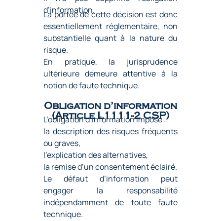
d’information.
La portée de cette décision est donc
essentiellement réglementaire, non
substantielle quant à la nature du
risque.
En pratique, la jurisprudence
ultérieure demeure attentive à la
notion de faute technique.
Obligation d’information
(Article L1111-2 CSP)
L’obligation d’information impose :
la description des risques fréquents
ou graves,
l’explication des alternatives,
la remise d’un consentement éclairé.
Le défaut d’information peut
engager la responsabilité
indépendamment de toute faute
technique.