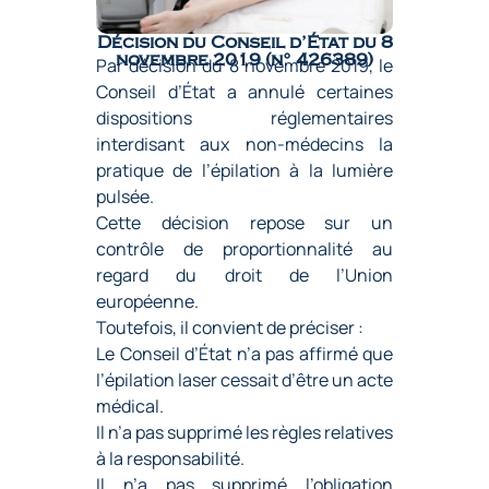
Décision du Conseil d’État du 8
novembre 2019 (n° 426389)
Par décision du 8 novembre 2019, le
Conseil d’État a annulé certaines
dispositions réglementaires
interdisant aux non-médecins la
pratique de l’épilation à la lumière
pulsée.
Cette décision repose sur un
contrôle de proportionnalité au
regard du droit de l’Union
européenne.
Toutefois, il convient de préciser :
Le Conseil d’État n’a pas affirmé que
l’épilation laser cessait d’être un acte
médical.
Il n’a pas supprimé les règles relatives
à la responsabilité.
Il n’a pas supprimé l’obligation