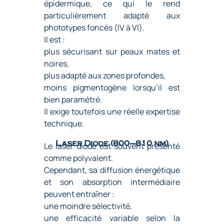
épidermique, ce qui le rend
particulièrement adapté aux
phototypes foncés (IV à VI).
Il est :
plus sécurisant sur peaux mates et
noires,
plus adapté aux zones profondes,
moins pigmentogène lorsqu’il est
bien paramétré.
Il exige toutefois une réelle expertise
technique.
Laser Diode (800–810 nm)
Le laser diode est souvent présenté
comme polyvalent.
Cependant, sa diffusion énergétique
et son absorption intermédiaire
peuvent entraîner :
une moindre sélectivité,
une efficacité variable selon la