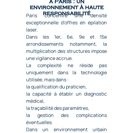
à Paris : un
environnement à haute
responsabilité
Paris concentre une densité
exceptionnelle d’offres en épilation
laser.
Dans les 1er, 6e, 9e et 15e
arrondissements notamment, la
multiplication des structures impose
une vigilance accrue.
La complexité ne réside pas
uniquement dans la technologie
utilisée, mais dans :
la qualification du praticien,
la capacité à établir un diagnostic
médical,
la traçabilité des paramètres,
la gestion des complications
éventuelles.
Dans un environnement urbain