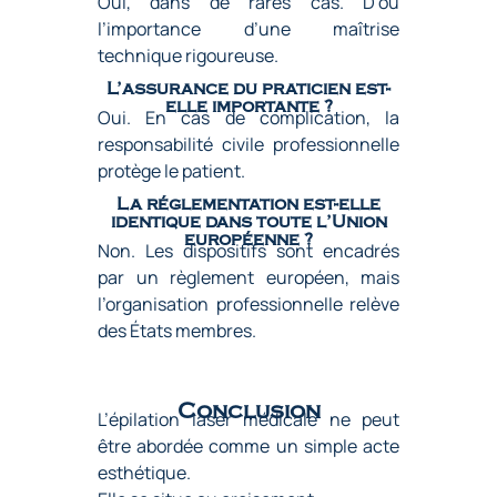
Oui, dans de rares cas. D’où
l’importance d’une maîtrise
technique rigoureuse.
L’assurance du praticien est-
elle importante ?
Oui. En cas de complication, la
responsabilité civile professionnelle
protège le patient.
La réglementation est-elle
identique dans toute l’Union
européenne ?
Non. Les dispositifs sont encadrés
par un règlement européen, mais
l’organisation professionnelle relève
des États membres.
Conclusion
L’épilation laser médicale
ne peut
être abordée comme un simple acte
esthétique.