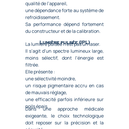
qualité de l’appareil,
une dépendance forte au système de
refroidissement.
Sa performance dépend fortement
du constructeur et de la calibration.
Lumière pulsée (IPL)
La lumière pulsée n’est pas un laser.
Il s’agit d’un spectre lumineux large,
moins sélectif, dont l’énergie est
filtrée.
Elle présente :
une sélectivité moindre,
un risque pigmentaire accru en cas
de mauvais réglage,
une efficacité parfois inférieure sur
poils épais.
Dans une approche médicale
exigeante, le choix technologique
doit reposer sur la précision et la