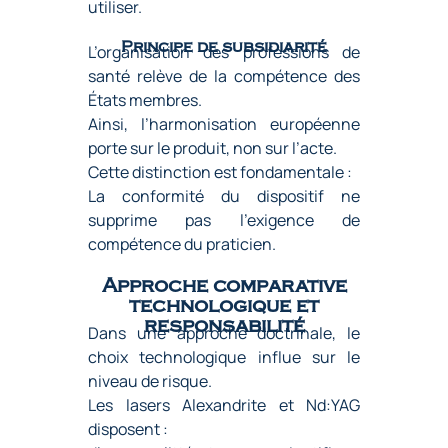
utiliser.
Principe de subsidiarité
L’organisation des professions de
santé relève de la compétence des
États membres.
Ainsi, l’harmonisation européenne
porte sur le produit, non sur l’acte.
Cette distinction est fondamentale :
La conformité du dispositif ne
supprime pas l’exigence de
compétence du praticien.
Approche comparative
technologique et
responsabilité
Dans une approche doctrinale, le
choix technologique influe sur le
niveau de risque.
Les lasers Alexandrite et Nd:YAG
disposent :