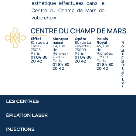
esthétique effectuées dans le
Centre du Champ de Mars de
votre choix.
CENTRE DU CHAMP DE MARS
Eiffel
Montpar
Opéra
Palais
10, rue du
nasse
19, rue La
Royal
N
Laos -
151, rue
Fayette -
45, rue
o
75015
de
75009
de
u
Paris
Rennes -
Paris
Richelieu
s
01 84 80
75006
01 84 80
- 75001
c
Paris
Paris
o
20 42
20 42
01 84 80
01 84 80
n
t
20 42
20 42
a
c
t
e
r
LES CENTRES
ÉPILATION LASER
INJECTIONS