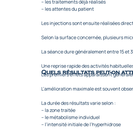
– les traitements déjà réalisés
– les attentes du patient
Les injections sont ensuite réalisées direc
Selon la surface concernée, plusieurs mic
La séance dure généralement entre 15 et 
Une reprise rapide des activités habituelles
Quels résultats peut-on att
Les premiers effets apparaissent générale
L’amélioration maximale est souvent obser
La durée des résultats varie selon :
– la zone traitée
– le métabolisme individuel
– l’intensité initiale de l’hyperhidrose