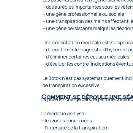
– des auréoles importantes sous les vête
– une gêne professionnelle ou sociale
– une transpiration des mains affectant l
– une gêne persistante malgré les déodor
Une consultation médicale est indispensab
– de confirmer le diagnostic d’hyperhidro
– d’éliminer certaines causes médicales
– d’évaluer les contre-indications éventue
Le Botox n’est pas systématiquement indi
de transpiration excessive.
Comment se déroule une séa
La prise en charge débute par une consult
Le médecin analyse :
– les zones concernées
– l’intensité de la transpiration