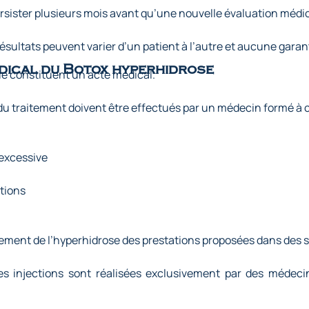
rsister plusieurs mois avant qu’une nouvelle évaluation médic
sultats peuvent varier d’un patient à l’autre et aucune garan
dical du Botox hyperhidrose
que constituent un acte médical.
on du traitement doivent être effectués par un médecin formé à
 excessive
ations
tement de l’hyperhidrose des prestations proposées dans des 
 injections sont réalisées exclusivement par des médecin