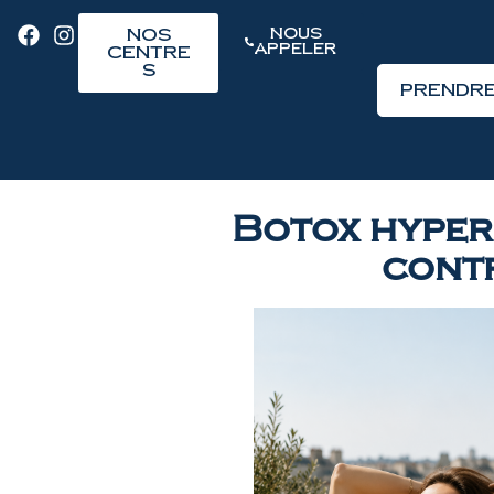
Nos
Nous
Appeler
Centre
s
Prendre
Botox hyperh
contr