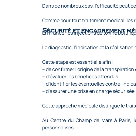
Dans de nombreux cas, l’efficacité peut pe
Comme pour tout traitement médical, les ré
Sécurité et encadrement mé
En France, les injections de toxine botuli
Le diagnostic, l’indication et la réalisati
Cette étape est essentielle afin :
– de confirmer l’origine de la transpiration
– d’évaluer les bénéfices attendus
– d’identifier les éventuelles contre-indic
– d’assurer une prise en charge sécurisée
Cette approche médicale distingue le trai
Au Centre du Champ de Mars à Paris, les
personnalisés.