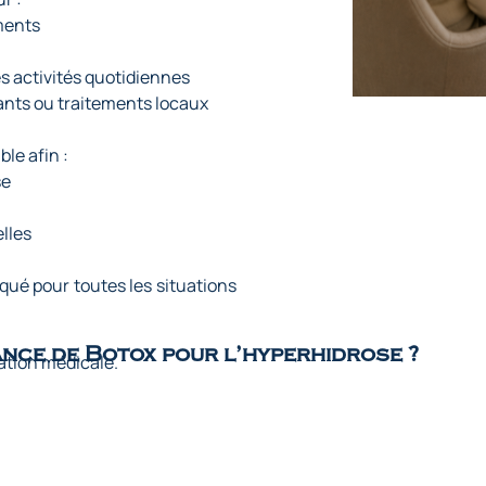
ments
es activités quotidiennes
ants ou traitements locaux
le afin :
se
lles
qué pour toutes les situations
nce de Botox pour l’hyperhidrose ?
ation médicale.