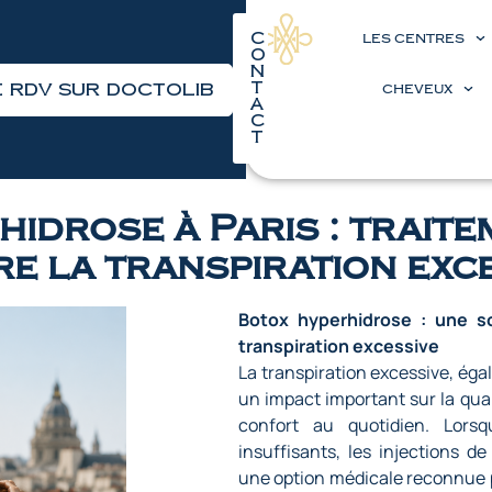
C
LES CENTRES
o
n
t
 RDV sur Doctolib
CHEVEUX
a
c
t
idrose à Paris : trait
e la transpiration exc
Botox hyperhidrose : une s
transpiration excessive
La transpiration excessive, ég
un impact important sur la quali
confort au quotidien. Lorsq
insuffisants,
les injections de
une option médicale reconnue p