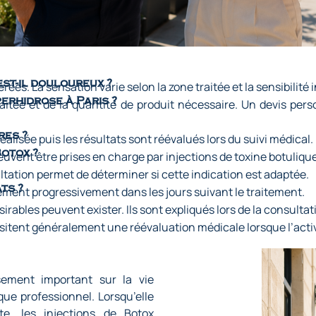
st-il douloureux ?
ées. La sensation varie selon la zone traitée et la sensibilité i
erhidrose à Paris ?
itée et de la quantité de produit nécessaire. Un devis perso
res ?
alisée puis les résultats sont réévalués lors du suivi médical.
Botox ?
uvent être prises en charge par injections de toxine botuliqu
ltation permet de déterminer si cette indication est adaptée.
ts ?
ement progressivement dans les jours suivant le traitement.
rables peuvent exister. Ils sont expliqués lors de la consultat
sitent généralement une réévaluation médicale lorsque l’activ
sement important sur la vie
que professionnel. Lorsqu’elle
te, les injections de Botox