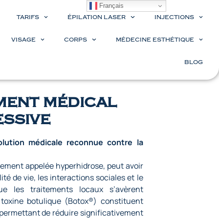
Français
TARIFS
ÉPILATION LASER
INJECTIONS
VISAGE
CORPS
MÉDECINE ESTHÉTIQUE
BLOG
ement médical
essive
olution médicale reconnue contre la
alement appelée hyperhidrose, peut avoir
té de vie, les interactions sociales et le
ue les traitements locaux s’avèrent
 toxine botulique (Botox®)
constituent
ermettant de réduire significativement