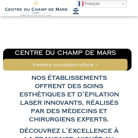
MENU
Français
4,9/5 sur 502 avis
centre du Champ de Mars
Première consultation offerte >
nos établissements
offrent des soins
esthétiques et d’épilation
laser innovants, réalisés
par des médecins et
chirurgiens experts.
découvrez l’excellence à