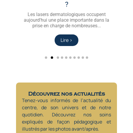
majeures : le PRP capillaire...
Paris ?
?
Les verrues, les grains de milium et les
Les lasers dermatologiques occupent
Lire >
Lire >
aujourd'hui une place importante dans la
angiomes figurent parmi les lésions
Lire >
Lire >
Lire >
Lire >
Lire >
Lire >
prise en charge de nombreuses...
cutanées bénignes les plus...
Lire >
Lire >
Lire >
Lire >
Découvrez nos actualités
Tenez-vous informés de l’actualité du
centre, de son univers et de notre
quotidien. Découvrez nos soins
expliqués de façon pédagogique et
illustrés par les photos avant/après.