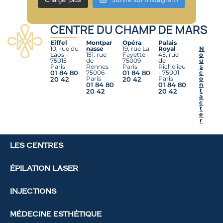
CENTRE DU CHAMP DE MARS
Eiffel
Montpar
Opéra
Palais
10, rue du
nasse
19, rue La
Royal
N
Laos -
151, rue
Fayette -
45, rue
o
75015
de
75009
de
u
Paris
Rennes -
Paris
Richelieu
s
01 84 80
75006
01 84 80
- 75001
c
Paris
Paris
o
20 42
20 42
01 84 80
01 84 80
n
t
20 42
20 42
a
c
t
e
r
LES CENTRES
ÉPILATION LASER
INJECTIONS
MÉDECINE ESTHÉTIQUE